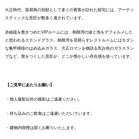
大正時代、貿易商の別邸として多くの賓客が訪れた邸宅には、アーティ
スティックな意匠が数多く遺されています。
赤絨毯を敷きつめたVIPルームには、相模湾の波と泡をデフォルメした
と想われるステンドグラス、相模湾を見晴らすレストルームにはモダン
な亀甲模様のはめ込みガラス、大正ロマンを物語る乳白色のガラスラン
プなど、贅をつくした意匠が、どこか懐かしい存在感を放っています。
【ご見学にあたりお願い】
・個人撮影以外の撮影はご遠慮ください。
・持ち込みのご飲食はご遠慮いただいています。
・建物内喫煙は固くお断りいたします。