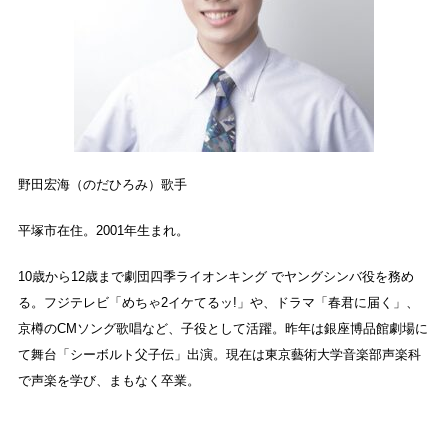
野田宏海（のだひろみ）歌手
平塚市在住。2001年生まれ。
10歳から12歳まで劇団四季ライオンキング でヤングシンバ役を務め
る。フジテレビ「めちゃ2イケてるッ!」や、ドラマ「春君に届く」、
京樽のCMソング歌唱など、子役として活躍。昨年は銀座博品館劇場に
て舞台「シーボルト父子伝」出演。現在は東京藝術大学音楽部声楽科
で声楽を学び、まもなく卒業。