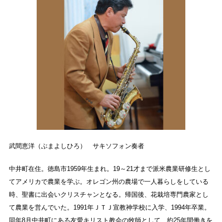
武間恵洋（ぶまよしひろ） サキソフォン奏者
中井町在住。徳島市1959年生まれ。19～21才まで派米農業研修生とし
てアメリカで農業を学ぶ。オレゴン州の農場で一人暮らしをしている
時、聖書に出会いクリスチャンとなる。帰国後、花栽培専門農家とし
て農業を営んでいた。
1991年ＪＴＪ宣教神学校に入学、1994年卒業。
同年8月中井町にある友愛キリスト教会の牧師として、約25年間働きを