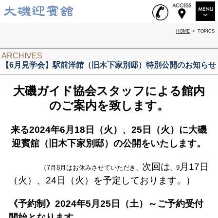
HOME
>
TOPICS
RESTAURANT
WEDDING
ARCHIVES
【6月見学会】駅前洋館（旧木下家別邸）特別公開のお知らせ
EVENT & PARTY
大磯ガイド協会スタッフによる館内
RENTAL
のご案内を致します。
INTRODUCTION
来る2024年6月18日（火）、25日（火）に大磯
LOCATION
迎賓舘（旧木下家別邸）の公開をいたします。
TOPICS
次回は
月17日
（7月8月はお休みさせていただき、
、9
ABOUT US
（火）、24日（火）を予定しております。）
ACCESS
《予約制》2024年5月25日（土）～ご予約受付
SITEMAP
開始となります。