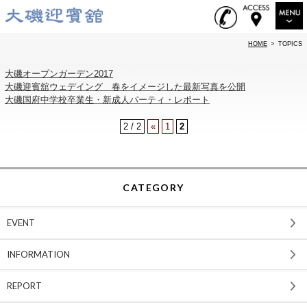
HOME
>
TOPICS
RESTAURANT
大磯オープンガーデン2017
WEDDING
大磯迎賓舘ウェデイング 春をイメージした最新写真を公開
大磯国府中学校卒業生・新成人パーティ・レポート
EVENT & PARTY
2 / 2
«
1
2
RENTAL
INTRODUCTION
LOCATION
CATEGORY
TOPICS
EVENT
ABOUT US
INFORMATION
ACCESS
REPORT
SITEMAP