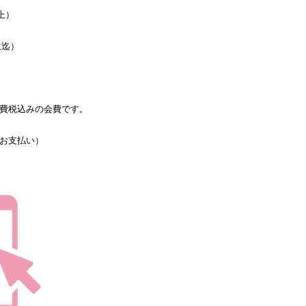
上）
生迄）
費税込みの会費です。
お支払い）