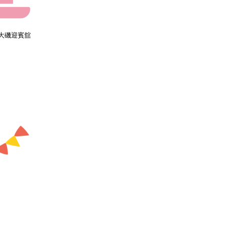
 大磯迎賓舘