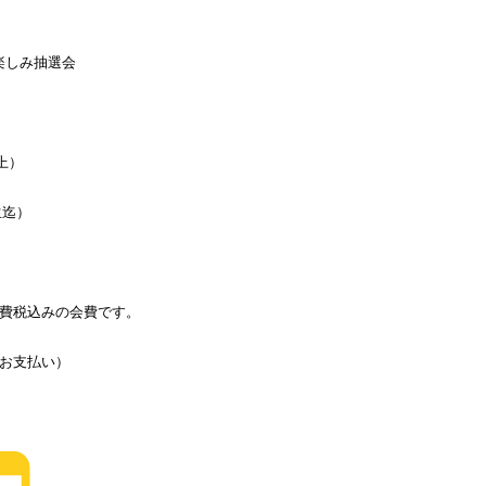
楽しみ抽選会
上）
生迄）
費税込みの会費です。
お支払い）